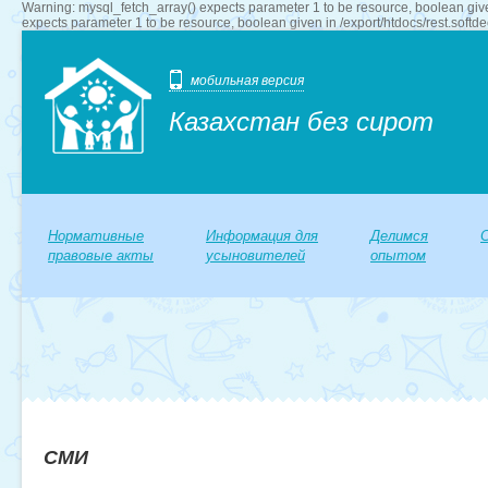
Warning: mysql_fetch_array() expects parameter 1 to be resource, boolean give
expects parameter 1 to be resource, boolean given in /export/htdocs/rest.softd
мобильная версия
Казахстан без сирот
Нормативные
Информация для
Делимся
правовые акты
усыновителей
опытом
СМИ