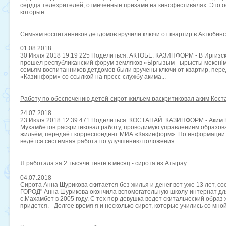
сердца телезрителей, отмеченные призами на кинофестивалях. Это 
которые...
Семьям воспитанников детдомов вручили ключи от квартир в Актюбинс
01.08.2018
30 Июля 2018 19:19 225 Поделиться: АКТОБЕ. КАЗИНФОРМ - В Иргизс
прошел республиканский форум земляков «Ырғызым - ырысты мекенім
семьям воспитанников детдомов были вручены ключи от квартир, пер
«Казинформ» со ссылкой на пресс-службу акима...
Работу по обеспечению детей-сирот жильем раскритиковал аким Кост
24.07.2018
23 Июля 2018 12:39 471 Поделиться: КОСТАНАЙ. КАЗИНФОРМ - Аким 
Мухамбетов раскритиковал работу, проводимую управлением образов
жильём, передаёт корреспондент МИА «Казинформ». По информации 
ведётся системная работа по улучшению положения...
Я работала за 2 тысячи тенге в месяц - сирота из Атырау
04.07.2018
Сирота Анна Шурикова скитается без жилья и денег вот уже 13 лет, 
ГОРОД" Анна Шурикова окончила вспомогательную школу-интернат дл
с.Махамбет в 2005 году. С тех пор девушка ведет скитальческий образ
придется. - Долгое время я и несколько сирот, которые учились со мной 