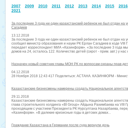
2007
2009
2010
2011
2012
2013
2014
2015
2016
2021
За последние 3 года ни один казахстанский ребенок не был отдан на 
Сагадиев
13.12.2018
За последние 3 года ни один казахстанский ребенок не был отдан на 
сообщил министр образования и науки РК Ерлан Сагадиев в ходе VIII 
передает корреспондент МИА «Казинформ». «За последние 3 года мы 
домов на 24, осталось 122. Количество детей (сирот - прим. авт.) у нас
Назначен новый советник главы МОН РК по вопросам охраны прав де
04.12.2018
28 Ноября 2018 12:43 417 Поделиться: АСТАНА. КАЗИНФОРМ - Министр
Казахстанские бизнесмены намерены создать Национальное агентст
29.11.2018
Казахстанские бизнесмены намерены создать Национальное агентств
глава строительного холдинга «BI Group» Айдына Рахимбаева на VIII 
проходящем с участием Президента РК Нурсултана Назарбаева, пер
«Казинформ». «В далекие кризисные годы в детских домах...
Гражданке Казахстана в Германии после суда вернули дочь