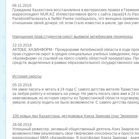
06.11.2018
Гражданка Казахстана восстановлена в материнских правах в Германи
корреспондент NUR.KZ. Иллюстративное фото с сайта zapad24.ru Расc
FacebookРасказать в Twitter Ранее сообщалось, что женщина примени
отношении своей дочери, об этом стало известно в школе, где она учил
Нарушения прав студентов-сирот выявили актюбинские прокуроры
22.10.2018
АКТОБЕ. КАЗИНФОРМ - Прокурорами Актюбинской области в ходе про
прав студентов сирот в средне-специальных учебных заведениях, пе
«Казинформ» со ссылкой на пресс-службу областной прокуратуры. П
средств, выделенных в рамках образовательного государственного зак
История сироты
05.10.2018
Не умею писать и читать в 24 года С самого детства жителю Туркеста
за любую работу и ночевать на улице. Не уметь писать свое имя в 24 г
невозможным, но история сироты из Туркестанской области подтвержд
умерли, в школу ходить не было возможности. С самого детства приход
100 новых лиц Казахстана: детдомовца Азиза Заирова спас Экзюпери
28.08.2018
Успешный режиссер, активный общественный деятель Азиз Заиров по
возможностями реализовать свои творческие способности и просто по
корреспондент МИА «Казинформ». В портфолио Азиза Заирова - док