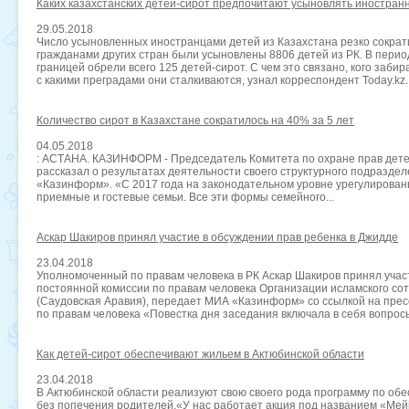
Каких казахстанских детей-сирот предпочитают усыновлять иностран
29.05.2018
Число усыновленных иностранцами детей из Казахстана резко сократи
гражданами других стран были усыновлены 8806 детей из РК. В период
границей обрели всего 125 детей-сирот. С чем это связано, кого забир
с какими преградами они сталкиваются, узнал корреспондент Today.kz. 
Количество сирот в Казахстане сократилось на 40% за 5 лет
04.05.2018
: АСТАНА. КАЗИНФОРМ - Председатель Комитета по охране прав дет
рассказал о результатах деятельности своего структурного подразде
«Казинформ». «С 2017 года на законодательном уровне урегулирован
приемные и гостевые семьи. Все эти формы семейного...
Аскар Шакиров принял участие в обсуждении прав ребенка в Джидде
23.04.2018
Уполномоченный по правам человека в РК Аскар Шакиров принял учас
постоянной комиссии по правам человека Организации исламского со
(Саудовская Аравия), передает МИА «Казинформ» со ссылкой на пре
по правам человека «Повестка дня заседания включала в себя вопросы
Как детей-сирот обеспечивают жильем в Актюбинской области
23.04.2018
В Актюбинской области реализуют свою своего рода программу по об
без попечения родителей,«У нас работает акция под названием «Мейі