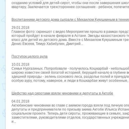
созданию условий для детей-сирот, чтобы они после завершения шко
квартиру. Заключается трехстороннее соглашение - ребенок, попечите
Воспитанники детского дома сыграли с Михаилом Кукушкиным в тенни
29.01.2018
Главное фото: скриншот с видео Мероприятие прошло в рамках предс
который пройдет в начале февраля в Астане. Звезды казахстанского 
класс для детей из детского дома. Вместе с Михаилом Кукушкиным тр
Денис Евсеев, Тимур Хабибулин, Дмитрий...
Поступок целого аула
10.01.2018
Семья Нургазиных. Попробовали - получилось Кошкарбай - небольшой
широко известен своей богатой историей, берущей начало в глубине 
здешней природы - зелень соснового леса, раздолье полей и причудл
особую ауру, потому, наверное, и люди в Кошкарбае живут особенные, с
Шефство над сиротами взяли чиновники и депутаты в Актобе
04.01.2018
Актюбинские чиновники во главе с акимом города взяли под личную опе
депутаты и предприниматели по призыву акима Актобе Ильяса Испан
социальном проекте. Теперь дети сироты, проживающие в семьях, закр
заместителями, руководителями отделов, государственных учреждени
и...