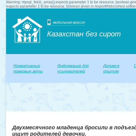
Warning: mysql_fetch_array() expects parameter 1 to be resource, boolean give
expects parameter 1 to be resource, boolean given in /export/htdocs/rest.softd
мобильная версия
Казахстан без сирот
Нормативные
Информация для
Делимся
правовые акты
усыновителей
опытом
Двухмесячного младенца бросили в подъез
ищут родителей девочки.