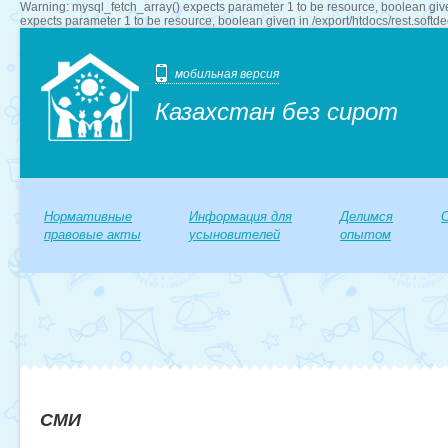
Warning: mysql_fetch_array() expects parameter 1 to be resource, boolean give
expects parameter 1 to be resource, boolean given in /export/htdocs/rest.softd
мобильная версия
Казахстан без сирот
Нормативные
Информация для
Делимся
правовые акты
усыновителей
опытом
СМИ