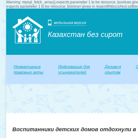
Warning: mysql_fetch_array() expects parameter 1 to be resource, boolean give
expects parameter 1 to be resource, boolean given in /export/htdocs/rest.softd
мобильная версия
Казахстан без сирот
Нормативные
Информация для
Делимся
правовые акты
усыновителей
опытом
Воспитанники детских домов отдохнули в