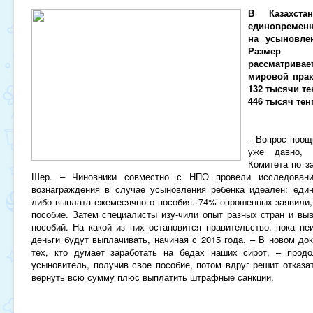
В Казахста
единовременн
на усыновле
Размер в
рассматрива
мировой прак
132 тысячи те
446 тысяч тен
– Вопрос поощ
уже давно, 
Комитета по з
Шер. – Чиновники совместно с НПО провели исследовани
вознаграждения в случае усыновления ребенка идеален: еди
либо выплата ежемесячного пособия. 74% опрошенных заявили,
пособие. Затем специалисты изу-чили опыт разных стран и вы
пособий. На какой из них остановится правительство, пока неи
деньги будут выплачивать, начиная с 2015 года. – В новом до
тех, кто думает заработать на бедах наших сирот, – прод
усыновитель, получив свое пособие, потом вдруг решит отказат
вернуть всю сумму плюс выплатить штрафные санкции.