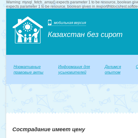
Warning: mysql_fetch_array() expects parameter 1 to be resource, boolean give
expects parameter 1 to be resource, boolean given in /export/htdocs/rest.softd
мобильная версия
Казахстан без сирот
Нормативные
Информация для
Делимся
правовые акты
усыновителей
опытом
Сострадание имеет цену