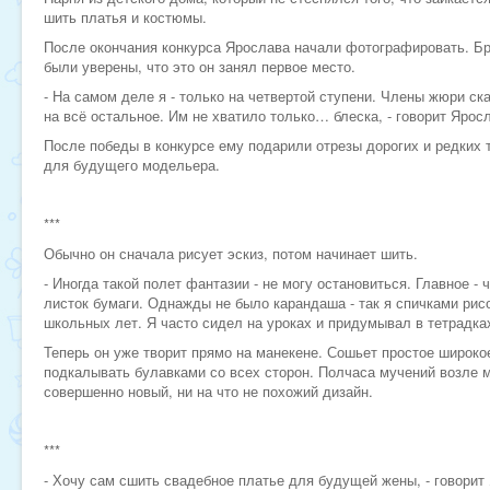
шить платья и костюмы.
После окончания конкурса Ярослава начали фотографировать. Бр
были уверены, что это он занял первое место.
- На самом деле я - только на четвертой ступени. Члены жюри ск
на всё остальное. Им не хватило только… блеска, - говорит Ярос
После победы в конкурсе ему подарили отрезы дорогих и редких
для будущего модельера.
***
Обычно он сначала рисует эскиз, потом начинает шить.
- Иногда такой полет фантазии - не могу остановиться. Главное -
листок бумаги. Однажды не было карандаша - так я спичками рис
школьных лет. Я часто сидел на уроках и придумывал в тетрадка
Теперь он уже творит прямо на манекене. Сошьет простое широкое
подкалывать булавками со всех сторон. Полчаса мучений возле м
совершенно новый, ни на что не похожий дизайн.
***
- Хочу сам сшить свадебное платье для будущей жены, - говорит 