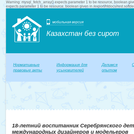
Warning: mysql_fetch_array() expects parameter 1 to be resource, boolean give
expects parameter 1 to be resource, boolean given in /export/htdocs/rest.softd
мобильная версия
Казахстан без сирот
Нормативные
Информация для
Делимся
правовые акты
усыновителей
опытом
18-летний воспитанник Серебрянского дет
международных дизайнеров и модельеров