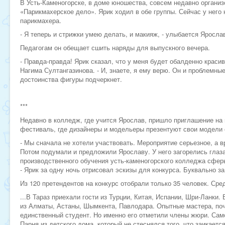
В Усть-Каменогорске, в доме юношества, совсем недавно организ
«Парикмахерское дело». Ярик ходил в обе группы. Сейчас у него 
парикмахера.
- Я теперь и стрижки умею делать, и макияж, - улыбается Яросла
Педагогам он обещает сшить наряды для выпускного вечера.
- Правда-правда! Ярик сказал, что у меня будет обалденно красив
Нагима Султангазинова. - И, знаете, я ему верю. Он и проблемны
достоинства фигуры подчеркнет.
***
Недавно в колледж, где учится Ярослав, пришло приглашение на
фестиваль, где дизайнеры и модельеры презентуют свои модели
- Мы сначала не хотели участвовать. Мероприятие серьезное, а вр
Потом подумали и предложили Ярославу. У него загорелись глаза
производственного обучения усть-каменогорского колледжа сфер
- Ярик за одну ночь отрисовал эскизы для конкурса. Буквально 
Из 120 претендентов на конкурс отобрали только 35 человек. Сре
...В Тараз приехали гости из Турции, Китая, Испании, Шри-Ланки.
из Алматы, Астаны, Шымкента, Павлодара. Опытные мастера, поч
единственный студент. Но именно его отметили члены жюри. Сам
Парня из детского дома, который не стеснялся того, что заикается