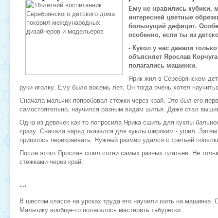
Ему не нравились кубики, 
интересней цветные обрезки
большущий дефицит. Особен
особенно, если ты из детск
- Кукол у нас давали только
объясняет Ярослав Корчуга
полагались машинки.
Ярик жил в Серебрянском дет
руки иголку. Ему было восемь лет. Он тогда очень хотел научить
Сначала мальчик попробовал стежки через край. Это был его перв
самостоятельно, научился разным видам шитья. Даже стал выши
Одна из девочек как-то попросила Ярика сшить для куклы бально
сразу. Сначала наряд оказался для куклы широким - ушил. Затем 
пришлось перекраивать. Нужный размер удался с третьей попытк
После этого Ярослав сшил сотни самых разных платьев. Не тольк
стежками через край.
***
В шестом классе на уроках труда его научили шить на машинке. 
Мальчику вообще-то полагалось мастерить табуретки.