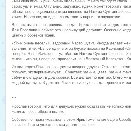
- Мы ошиблись. Ярик - очень увлеченный. У него так горят глаза..
своих увлечений. О планах, задумках, идеях может говорить часа
областного специального дома юношества Нагима Султангазинова.
хочет. Наверное, за идею, за смелость парни его зауважали.
Воспитатели теперь специально для Ярика приносят из дома остат
Для Ярослава и сейчас это - большущий дефицит. Особенно когд
цветных обрезков ткани.
- Ярик очень веселый, задорный. Часто шутит. Иногда делает же
заявляет мне: «Вы сегодня в этой блузке похожи на Карлсона!»Он
говорит. Я не обижаюсь, - улыбается Нагима Султангазинова. - З
мысль, что он, наверное, прославит наш Восточный Казахстан. Ка
Из колледжа Ярик возвращается позднее других. Остается после 
пробует, экспериментирует... Сочетает разные цвета, разные факт
себя» в складках, в драпировке. Всё делает по наитию. В его жи
модной одежды. В детстве были только куклы - для девочек и ма
***
Ярослав говорит, что для девушек нужно создавать не только но
макияж - весь образ в целом.
Собственно, практиковаться в этом Ярик тоже начал еще в Сереб
косички. Потом уже девочкам делал прически.