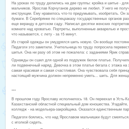
На уроках по труду делились на две группы: кройка и шитье - для
мальчиков. Ярослав Корчуганов дерево не любил. У него не получ
инструкции. Ему нравилось что-то придумывать, изобретать. Он 
бумаги. В Серебрянке по спецзаказу государственных органов ра
еще веранду в детском саду. Написал десятки женских портретов.
комнате над кроватью. Портреты, выполненные акварелью и про
что называется, с лету - за 15 минут.
Из старой одежды он умудрялся шить новую. Он вообще постоянно
Педагоги это заметили. Учительница по труду попросила перевест
шитья. Она ни разу об этом не пожалела: с заданиями Ярик спра
Однажды он сшил для одной из подружек белое платье. Получилс
ли подвенечный наряд. Девочка в этом платье бегала с этажа на э
самая красивая и самая счастливая. Она чувствовала себя принце
настоящий мужчина должен непременно уметь... шить. Для женщ
***
В прошлом году Ярославу исполнилось 18. Он переехал в Усть-Ка
Казахстанский областной специальный дом юношества. Угадайте,
колледж - на модельера-закройщика. Оказался единственным пар
Педагоги боялись, что над Ярославом мальчишки будут смеяться.
с иголкой сидеть.